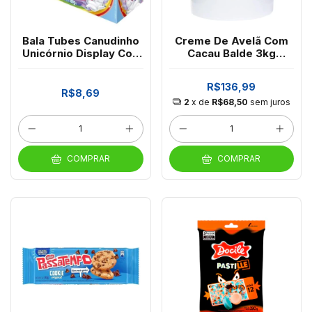
Bala Tubes Canudinho
Creme De Avelã Com
Unicórnio Display Con
Cacau Balde 3kg
12 Unidades De 15g
Prinknut
R$136,99
R$8,69
2
x de
R$68,50
sem juros
COMPRAR
COMPRAR