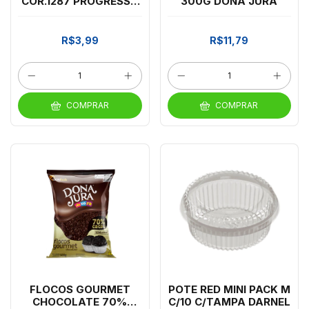
COR.1287 PROGRESSO
300G DONA JURA
VERD PETROLEO
R$3,99
R$11,79
COMPRAR
COMPRAR
FLOCOS GOURMET
POTE RED MINI PACK M
CHOCOLATE 70%
C/10 C/TAMPA DARNEL