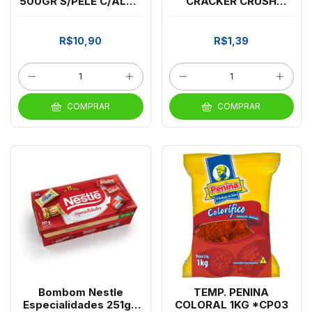
500GR S/PELE C/ALHO
CRACKER CRUSH
*CP03
PRESUNTO 50G
R$10,90
R$1,39
COMPRAR
COMPRAR
Bombom Nestle
TEMP. PENINA
Especialidades 251g -
COLORAL 1KG *CP03