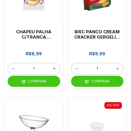
CHAPEU PALHA
BISC PANCO CREAM
C/TRANCA
CRACKER GERGELIM
CURTA*720 MSW
400GR *CP01
R$8,99
R$9,99
COMPRAR
COMPRAR
0
%
OFF