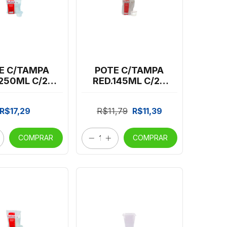
E C/TAMPA
POTE C/TAMPA
 250ML C/24
RED.145ML C/24
C.PRAFESTA
PRAFESTA *CP02
*CP02
R$17,29
R$11,79
R$11,39
COMPRAR
COMPRAR