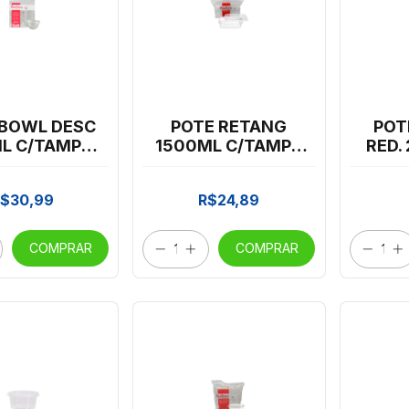
 BOWL DESC
POTE RETANG
POT
L C/TAMPA
1500ML C/TAMPA
RED.
ESTA C/20
PRAFESTA C/10
DES
*CP02
*CP02
$30,99
R$24,89
COMPRAR
COMPRAR