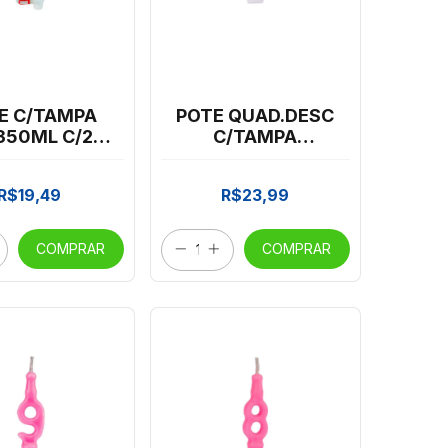
E C/TAMPA
POTE QUAD.DESC
350ML C/24
C/TAMPA
ESTA *CP02
PRAFESTA 350ML
C/20 *CP02
R$19,49
R$23,99
COMPRAR
COMPRAR