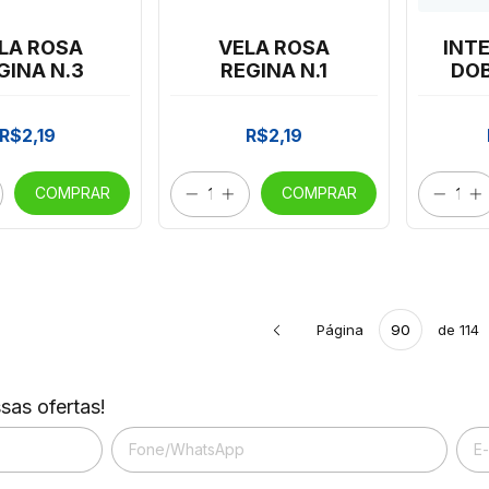
LA ROSA
VELA ROSA
INT
GINA N.3
REGINA N.1
DOB
20X2
TUD
R$2,19
R$2,19
COMPRAR
COMPRAR
Página
de 114
sas ofertas!