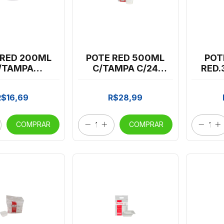
 RED 200ML
POTE RED 500ML
POT
/TAMPA
C/TAMPA C/24
RED.
ESTA C/24
PRAFESTA *CP02
PRAF
*CP02
R$16,69
R$28,99
COMPRAR
COMPRAR