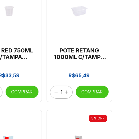
 RED 750ML
POTE RETANG
/TAMPA
1000ML C/TAMPA
FESTA C/24
PRAFESTA C/24
*CP02
*CP02
R$33,59
R$65,49
COMPRAR
COMPRAR
3
%
OFF