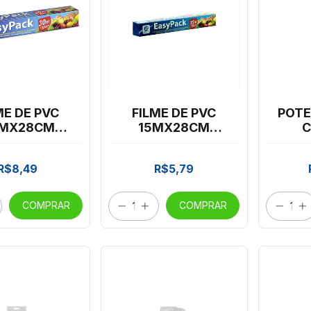
ME DE PVC
FILME DE PVC
POTE
MX28CM
15MX28CM
C
HEOTO
THEOTO
PRA
R$8,49
R$5,79
COMPRAR
COMPRAR