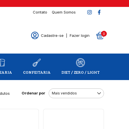
Contato
Quem Somos
0
Cadastre-se
|
Fazer login
EARIA
CONFEITARIA
DIET / ZERO / LIGHT
Ordenar por
odutos