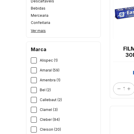
Descartáveis
Bebidas
Mercearia
Confeitaria
Ver mais
FIL
Marca
30
Alispec (1)
T
Amaral (59)
Amenbra (1)
Bel (2)
Callebaut (2)
Clamel (3)
Cleber (94)
Cleison (20)