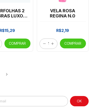
ERFOLHAS 2
VELA ROSA
RAS LUXO
REGINA N.0
1 C/1000 VO
INHA*2150
R$15,29
R$2,19
COMPRAR
COMPRAR