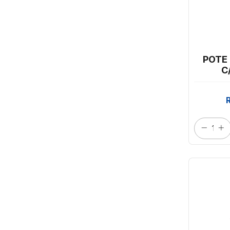
POTE
C
PRAF