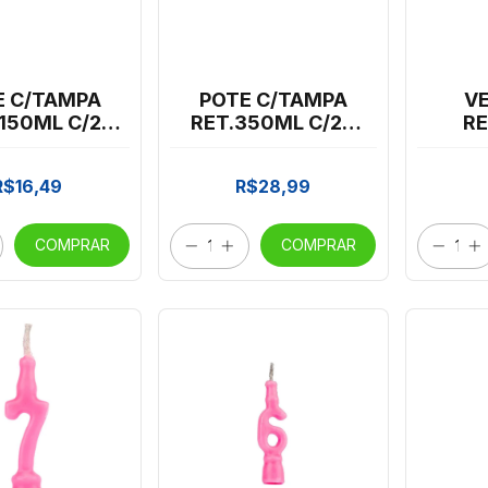
E C/TAMPA
POTE C/TAMPA
V
150ML C/20
RET.350ML C/24
RE
ESTA*8456
PRAFESTA*8308
*CP02
*CP02
R$16,49
R$28,99
COMPRAR
COMPRAR