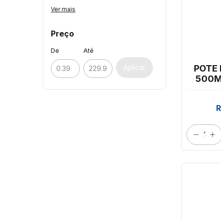
Ver mais
Preço
De
Até
Aplicar
POTE
500M
PRAF
R